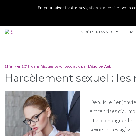
02 35 10 10 32
En poursuivant votre navigation sur ce site, vous ac
15 RUE DE L'INONDATION 76400 FÉCAMP
INDÉPENDANTS
EM
21 janvier 2019
dans
Risques psychosociaux
par
L'équipe Web
Harcèlement sexuel : les 
Depuis le 1er janvi
entreprises d’au moi
et accompagner les 
sexuel et les agisse