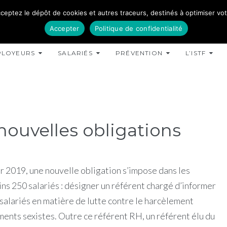
ceptez le dépôt de cookies et autres traceurs, destinés à optimiser votre
Accepter
Politique de confidentialité
PLOYEURS
SALARIÉS
PRÉVENTION
L’ISTF
nouvelles obligations
er 2019, une nouvelle obligation s’impose dans les
ns 250 salariés : désigner un référent chargé d’informer
salariés en matière de lutte contre le harcèlement
ments sexistes. Outre ce référent RH, un référent élu du