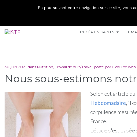
02 35 10 10 32
En poursuivant votre navigation sur ce site, vous ac
15 RUE DE L'INONDATION 76400 FÉCAMP
INDÉPENDANTS
EM
30 juin 2021
dans
Nutrition
,
Travail de nuit/Travail posté
par
L'équipe Web
Nous sous-estimons notr
Selon cet article qu
Hebdomadaire
, il
corpulence mesurée 
France.
L'étude s'est basée 