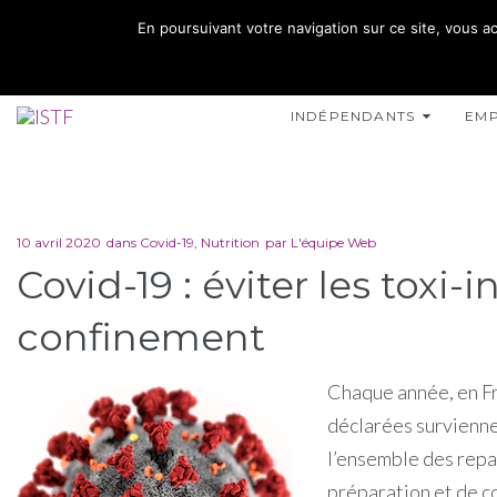
02 35 10 10 32
En poursuivant votre navigation sur ce site, vous ac
15 RUE DE L'INONDATION 76400 FÉCAMP
INDÉPENDANTS
EM
10 avril 2020
dans
Covid-19
,
Nutrition
par
L'équipe Web
Covid-19 : éviter les toxi
confinement
Chaque année, en Fra
déclarées survienne
l’ensemble des repa
préparation et de c