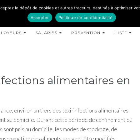
ceptez le dépôt de cookies et autres traceurs, destinés à optimiser votre
Accepter
Politique de confidentialité
PLOYEURS
SALARIÉS
PRÉVENTION
L’ISTF
-infections alimentaires en
nce, environ un tiers des toxi-infections alimentaires
nt au domicile. Durant cette période de confinement où
s sont pris au domicile, les modes de stockage, de
onsommation des aliments peuvent être modifiés.