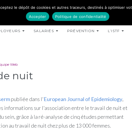
ceptez le dépôt de cookies et autres traceurs, destinés à optimiser votre
Accepter
Politique de confidentialité
PLOYEURS
SALARIÉS
PRÉVENTION
L’ISTF
équipe Web
de nuit
serm
publiée dans l'
European Journal of Epidemiology
,
 informations sur l'association entre le travail de nuit et
du sein, grâce à la ré-analyse de cinq études permettant
tion au travail de nuit chez plus de 13 000 femmes.