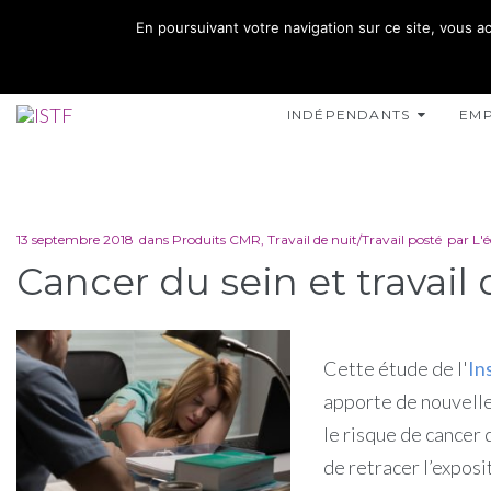
02 35 10 10 32
En poursuivant votre navigation sur ce site, vous ac
15 RUE DE L'INONDATION 76400 FÉCAMP
INDÉPENDANTS
EM
13 septembre 2018
dans
Produits CMR
,
Travail de nuit/Travail posté
par
L'
Cancer du sein et travail 
Cette étude de l'
In
apporte de nouvelles
le risque de cancer 
de retracer l’exposi