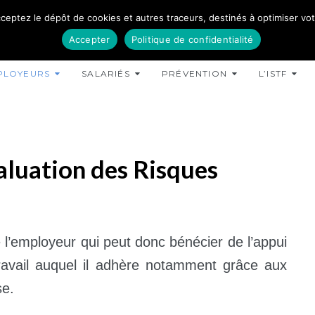
ceptez le dépôt de cookies et autres traceurs, destinés à optimiser votre
Accepter
Politique de confidentialité
PLOYEURS
SALARIÉS
PRÉVENTION
L’ISTF
luation des Risques
 l’employeur qui peut donc bénécier de l’appui
avail auquel il adhère notamment grâce aux
se.