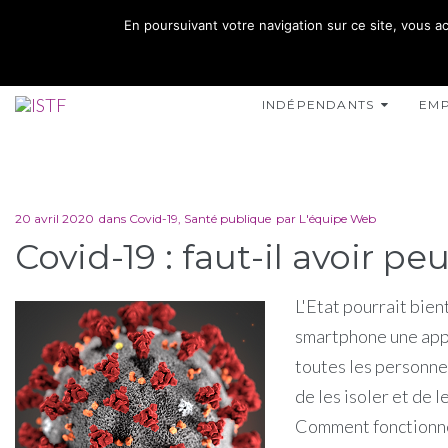
02 35 10 10 32
En poursuivant votre navigation sur ce site, vous ac
15 RUE DE L'INONDATION 76400 FÉCAMP
INDÉPENDANTS
EM
20 avril 2020
dans
Covid-19
,
Santé publique
par
L'équipe Web
Covid-19 : faut-il avoir pe
L'Etat pourrait bien
smartphone une appl
toutes les personne
de les isoler et de l
Comment fonctionne 