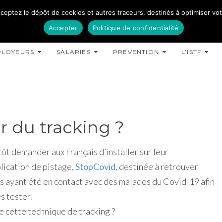
ceptez le dépôt de cookies et autres traceurs, destinés à optimiser votre
Accepter
Politique de confidentialité
PLOYEURS
SALARIÉS
PRÉVENTION
L’ISTF
ur du tracking ?
tôt demander aux Français d’installer sur leur
ication de pistage,
StopCovid
, destinée à retrouver
s ayant été en contact avec des malades du Covid-19 afin
es tester.
cette technique de tracking ?