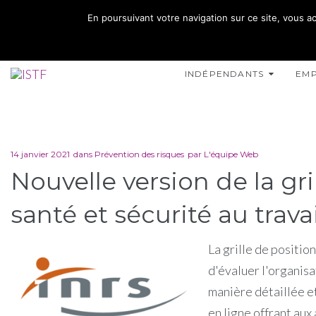
02 35 10 10 32
En poursuivant votre navigation sur ce site, vous ac
15 RUE DE L'INONDATION 76400 FÉCAMP
INDÉPENDANTS
EM
14 janvier 2021
dans
Prévention des risques
par
L'équipe Web
Nouvelle version de la gr
santé et sécurité au travai
La grille de positi
d'évaluer l'organisa
manière détaillée et 
en ligne offrant au