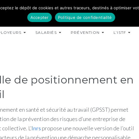
ceptez le dépôt de cookies et autres traceurs, destinés à optimiser votre
Accepter
Politique de confidentialité
PLOYEURS
SALARIÉS
PRÉVENTION
L’ISTF
ille de positionnement en
l
onnement en santé et sécurité au travail (GPSST) permet
tion de la prévention des risques d’une entreprise de
collective. L’
Inrs
propose une nouvelle version de l’outil
x acteurs de la prévention une démarche personnalisable