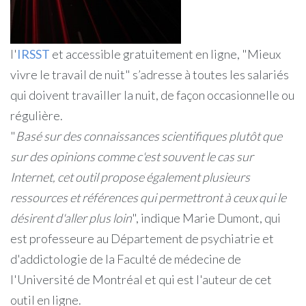
l'
IRSST
et accessible gratuitement en ligne, "Mieux
vivre le travail de nuit" s’adresse à toutes les salariés
qui doivent travailler la nuit, de façon occasionnelle ou
régulière.
"
Basé sur des connaissances scientifiques plutôt que
sur des opinions comme c'est souvent le cas sur
Internet, cet outil propose également plusieurs
ressources et références qui permettront à ceux qui le
désirent d'aller plus loin
", indique Marie Dumont, qui
est professeure au Département de psychiatrie et
d'addictologie de la Faculté de médecine de
l'Université de Montréal et qui est l'auteur de cet
outil en ligne.