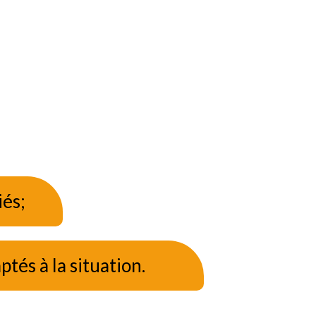
iés;
aptés à la situation.