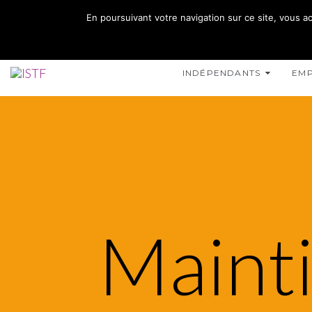
02 35 10 10 32
En poursuivant votre navigation sur ce site, vous ac
15 RUE DE L'INONDATION 76400 FÉCAMP
INDÉPENDANTS
EM
Mainti