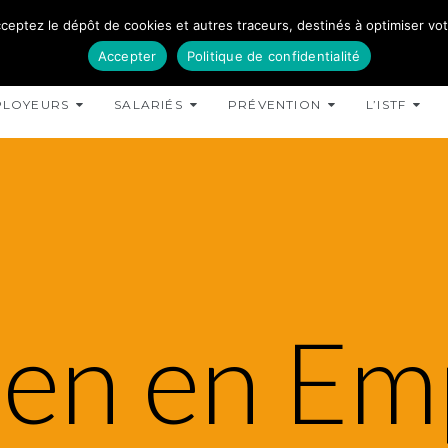
ceptez le dépôt de cookies et autres traceurs, destinés à optimiser votre
Accepter
Politique de confidentialité
PLOYEURS
SALARIÉS
PRÉVENTION
L’ISTF
en en Em