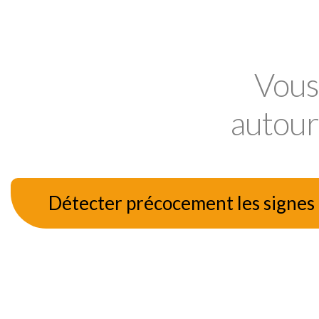
Vous 
autour
Détecter précocement les signes d'