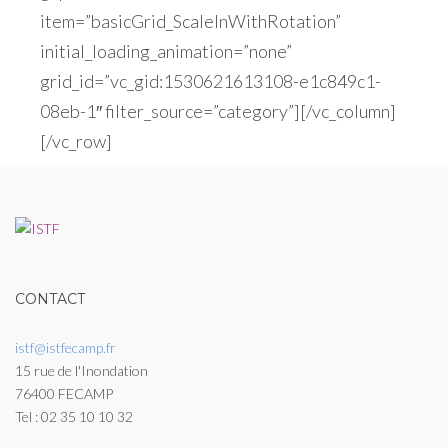
item=”basicGrid_ScaleInWithRotation”
initial_loading_animation=”none”
grid_id=”vc_gid:1530621613108-e1c849c1-
08eb-1″ filter_source=”category”][/vc_column]
[/vc_row]
CONTACT
istf@istfecamp.fr
15 rue de l'Inondation
76400 FECAMP
Tel : 02 35 10 10 32