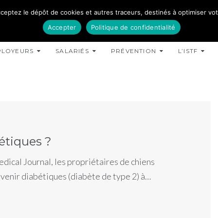
ceptez le dépôt de cookies et autres traceurs, destinés à optimiser votre
Accepter
Politique de confidentialité
PLOYEURS
SALARIÉS
PRÉVENTION
L’ISTF
étiques ?
edical Journal, les propriétaires de chiens
evenir diabétiques (diabète de type 2) à…