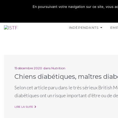
02 35 10 10 32
En poursuivant votre navigation sur ce site, vous ac
15 RUE DE L'INONDATION 76400 FÉCAMP
INDÉPENDANTS
EM
15 décembre 2020
dans
Nutrition
Chiens diabétiques, maîtres diab
Selon cet article paru dans le très sérieux British M
diabétiques ont un risque important d'être ou de d
LIRE LA SUITE