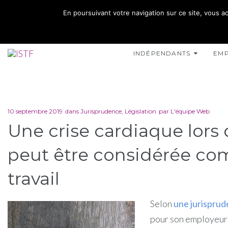
02 35 10 10 32
En poursuivant votre navigation sur ce site, vous ac
15 RUE DE L'INONDATION 76400 FÉCAMP
INDÉPENDANTS
EM
10 septembre 2019
dans
Jurisprudence
,
Législation
par
L'équipe Web
Une crise cardiaque lors 
peut être considérée c
travail
Selon
une jurispru
pour son employeur a