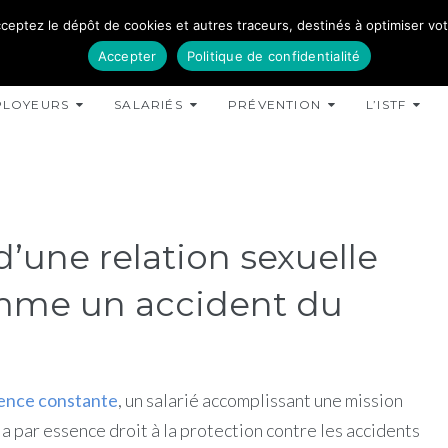
ceptez le dépôt de cookies et autres traceurs, destinés à optimiser votre
Accepter
Politique de confidentialité
PLOYEURS
SALARIÉS
PRÉVENTION
L’ISTF
d’une relation sexuelle
omme un accident du
dence constante
, un salarié accomplissant une mission
 par essence droit à la protection contre les accidents