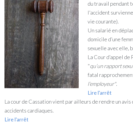
du travail pendant t
l'accident survienne
vie courante).
Un salarié en dépla
domicile d’une femme
sexuelle avec elle, 
La Cour d’appel de P
"
qu’un rapport sexue
fatal rapprochement 
l’employeur"
.
Lire l'arrêt
La cour de Cassation vient par ailleurs de rendre un avis
accidents cardiaques.
Lire l'arrêt