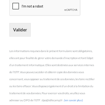
Valider
Les informations requises dans le présent formulaire sont obligatoires,
elles ont pour finalité de gérer votre demande d’inscription et font l’objet
d’un traitement informatique. Elles sont destinées aux services internes
de l’ISTF. Vous pouvez accéder et obtenir copie des données vous
concernant, vous opposer au traitement de ces données, les faire rectifier
ou les faire effacer. Vous disposez également d’un droit à la limitation du
traitement de vos données. Pour exercer vos droits, veuillez vous
adresser au DPO de l’ISTF : dpo@istfecamp.fr .
(en savoir plus)