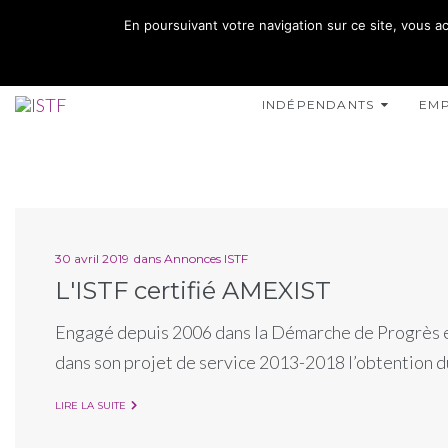
02 35 10 10 32
En poursuivant votre navigation sur ce site, vous ac
15 RUE DE L'INONDATION 76400 FÉCAMP
INDÉPENDANTS
EM
30 avril 2019
dans
Annonces ISTF
L'ISTF certifié AMEXIST
Engagé depuis 2006 dans la Démarche de Progrès en 
dans son projet de service 2013-2018 l’obtention 
LIRE LA SUITE