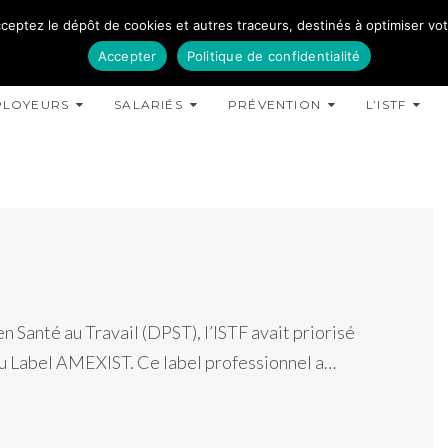
ceptez le dépôt de cookies et autres traceurs, destinés à optimiser votre
Accepter
Politique de confidentialité
PLOYEURS
SALARIÉS
PRÉVENTION
L’ISTF
Santé au Travail (DPST), l’ISTF avait priorisé
du Label AMEXIST. Ce label professionnel a…