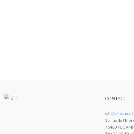
CONTACT
istf@istfecamp.f
15 rue de l'Inon
76400 FECAM
Tel : 02 35 10 1