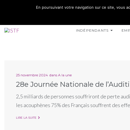
02 35 10 10 32
En poursuivant votre navigation sur ce site, vous ac
15 RUE DE L'INONDATION 76400 FÉCAMP
INDÉPENDANTS
EM
25 novembre 2024
dans
A la une
28e Journée Nationale de l’Audit
2,5 milliards de personnes souffriront de perte aud
les acouphènes 75% des Français souffrent des effet
LIRE LA SUITE