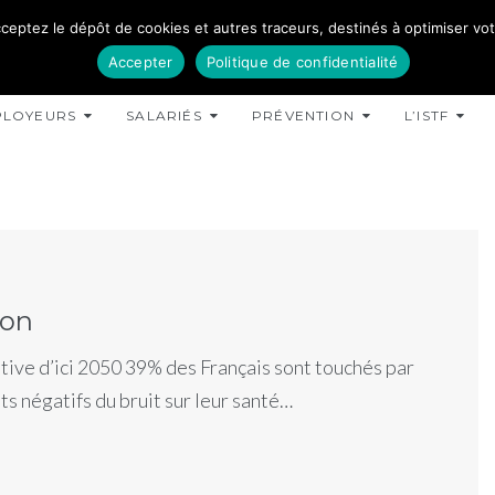
ceptez le dépôt de cookies et autres traceurs, destinés à optimiser votre
Accepter
Politique de confidentialité
PLOYEURS
SALARIÉS
PRÉVENTION
L’ISTF
ion
itive d’ici 2050 39% des Français sont touchés par
s négatifs du bruit sur leur santé…