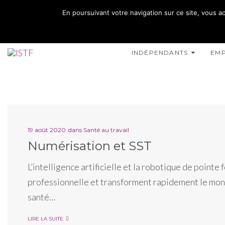
02 35 10 10 32
En poursuivant votre navigation sur ce site, vous ac
15 RUE DE L'INONDATION 76400 FÉCAMP
INDÉPENDANTS
EM
19 août 2020
dans
Santé au travail
Numérisation et SST
L’intelligence artificielle et la robotique de pointe
professionnelle et transforment rapidement le monde
santé…
LIRE LA SUITE