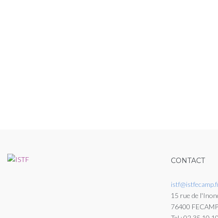
CONTACT
istf@istfecamp.f
15 rue de l'Inon
76400 FECAM
Tel : 02 35 10 1