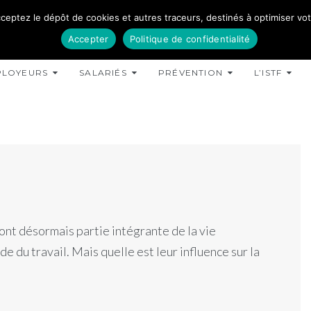
ceptez le dépôt de cookies et autres traceurs, destinés à optimiser votre
Accepter
Politique de confidentialité
PLOYEURS
SALARIÉS
PRÉVENTION
L’ISTF
 font désormais partie intégrante de la vie
 du travail. Mais quelle est leur influence sur la