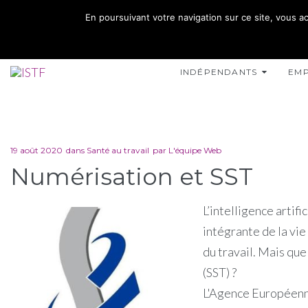
02 35 10 10 32
En poursuivant votre navigation sur ce site, vous ac
15 RUE DE L'INONDATION 76400 FÉCAMP
INDÉPENDANTS
EM
19 août 2020
dans
Santé au travail
par
L'équipe Web
Numérisation et SST
L’intelligence artif
intégrante de la vi
du travail. Mais quel
(SST) ?
L'Agence Européenne 