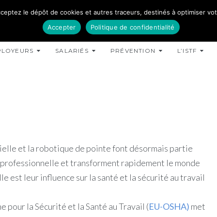
ceptez le dépôt de cookies et autres traceurs, destinés à optimiser votre
Accepter
Politique de confidentialité
PLOYEURS
SALARIÉS
PRÉVENTION
L’ISTF
icielle et la robotique de pointe font désormais partie
e professionnelle et transforment rapidement le monde
le est leur influence sur la santé et la sécurité au travail
pour la Sécurité et la Santé au Travail (
EU-OSHA)
met